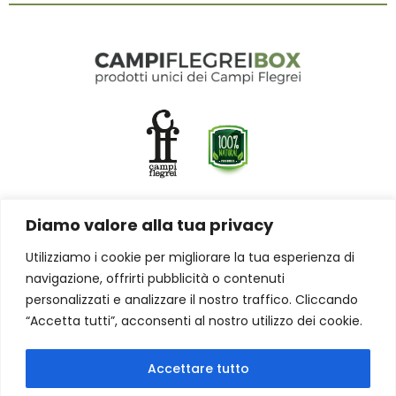
Diamo valore alla tua privacy
CONTATTACI
Utilizziamo i cookie per migliorare la tua esperienza di
navigazione, offrirti pubblicità o contenuti
Via Cosenza 9
personalizzati e analizzare il nostro traffico. Cliccando
80078 Pozzuoli NA (NA)
“Accetta tutti”, acconsenti al nostro utilizzo dei cookie.
Uff.
+39 081 17617738
Cell.
+39 3929739548
mail: info@campiflegreibox.it
Accettare tutto
www.campiflegreibox.it