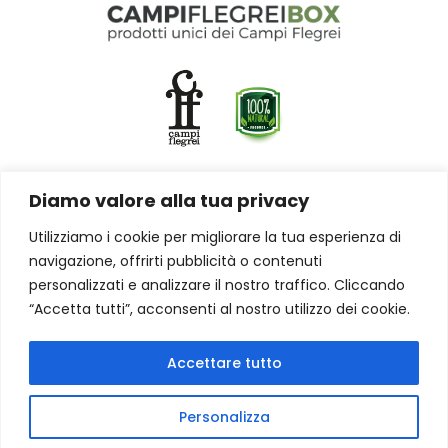
Diamo valore alla tua privacy
CONTATTACI
Utilizziamo i cookie per migliorare la tua esperienza di
navigazione, offrirti pubblicità o contenuti
Via Cosenza 9
personalizzati e analizzare il nostro traffico. Cliccando
80078 Pozzuoli NA (NA)
“Accetta tutti”, acconsenti al nostro utilizzo dei cookie.
Uff.
+39 081 17617738
Cell.
+39 3929739548
mail: info@campiflegreibox.it
Accettare tutto
www.campiflegreibox.it
Personalizza