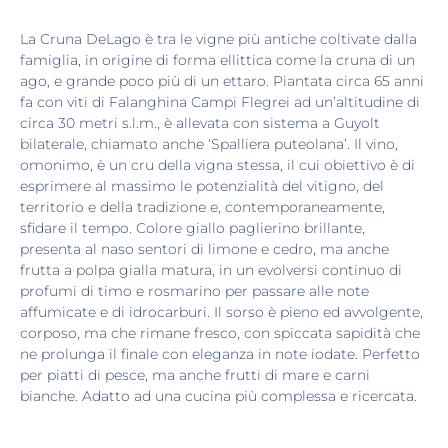
La Cruna DeLago è tra le vigne più antiche coltivate dalla
famiglia, in origine di forma ellittica come la cruna di un
ago, e grande poco più di un ettaro. Piantata circa 65 anni
fa con viti di Falanghina Campi Flegrei ad un’altitudine di
circa 30 metri s.l.m., è allevata con sistema a Guyolt
bilaterale, chiamato anche ‘Spalliera puteolana’. Il vino,
omonimo, è un cru della vigna stessa, il cui obiettivo è di
esprimere al massimo le potenzialità del vitigno, del
territorio e della tradizione e, contemporaneamente,
sfidare il tempo. Colore giallo paglierino brillante,
presenta al naso sentori di limone e cedro, ma anche
frutta a polpa gialla matura, in un evolversi continuo di
profumi di timo e rosmarino per passare alle note
affumicate e di idrocarburi. Il sorso è pieno ed avvolgente,
corposo, ma che rimane fresco, con spiccata sapidità che
ne prolunga il finale con eleganza in note iodate. Perfetto
per piatti di pesce, ma anche frutti di mare e carni
bianche. Adatto ad una cucina più complessa e ricercata.