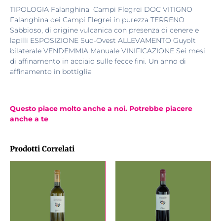
TIPOLOGIA Falanghina Campi Flegrei DOC VITIGNO
Falanghina dei Campi Flegrei in purezza TERRENO
Sabbioso, di origine vulcanica con presenza di cenere e
lapilli ESPOSIZIONE Sud-Ovest ALLEVAMENTO Guyolt
bilaterale VENDEMMIA Manuale VINIFICAZIONE Sei mesi
di affinamento in acciaio sulle fecce fini. Un anno di
affinamento in bottiglia
Questo piace molto anche a noi. Potrebbe piacere
anche a te
Prodotti Correlati